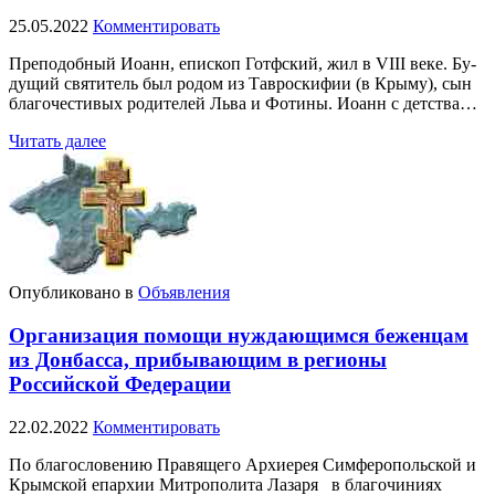
25.05.2022
Комментировать
Пре­по­доб­ный Иоанн, епи­скоп Готф­ский, жил в VIII ве­ке. Бу­
ду­щий свя­ти­тель был ро­дом из Тав­рос­ки­фии (в Кры­му), сын
бла­го­че­сти­вых ро­ди­те­лей Льва и Фо­ти­ны. Иоанн с дет­ства…
Читать далее
Опубликовано в
Объявления
Организация помощи нуждающимся беженцам
из Донбасса, прибывающим в регионы
Российской Федерации
22.02.2022
Комментировать
По благословению Правящего Архиерея Симферопольской и
Крымской епархии Митрополита Лазаря в благочиниях