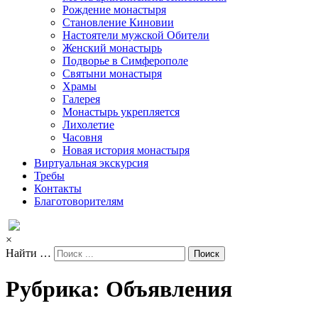
Рождение монастыря
Становление Киновии
Настоятели мужской Обители
Женский монастырь
Подворье в Симферополе
Святыни монастыря
Храмы
Галерея
Монастырь укрепляется
Лихолетие
Часовня
Новая история монастыря
Виртуальная экскурсия
Требы
Контакты
Благотоворителям
×
Найти …
Рубрика: Объявления