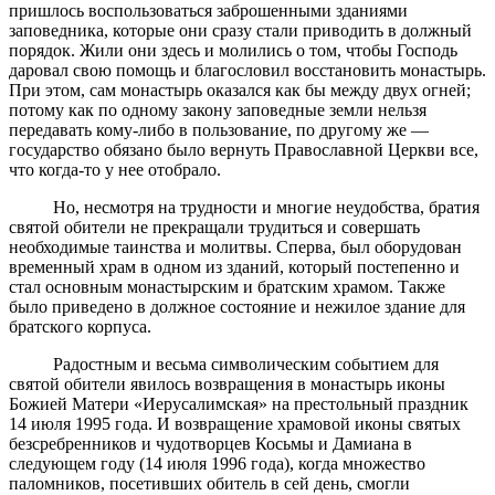
пришлось воспользоваться заброшенными зданиями
заповедника, которые они сразу стали приводить в должный
порядок. Жили они здесь и молились о том, чтобы Господь
даровал свою помощь и благословил восстановить монастырь.
При этом, сам монастырь оказался как бы между двух огней;
потому как по одному закону заповедные земли нельзя
передавать кому-либо в пользование, по другому же —
государство обязано было вернуть Православной Церкви все,
что когда-то у нее отобрало.
Но, несмотря на трудности и многие неудобства, братия
святой обители не прекращали трудиться и совершать
необходимые таинства и молитвы. Сперва, был оборудован
временный храм в одном из зданий, который постепенно и
стал основным монастырским и братским храмом. Также
было приведено в должное состояние и нежилое здание для
братского корпуса.
Радостным и весьма символическим событием для
святой обители явилось возвращения в монастырь иконы
Божией Матери «Иерусалимская» на престольный праздник
14 июля 1995 года. И возвращение храмовой иконы святых
безсребренников и чудотворцев Косьмы и Дамиана в
следующем году (14 июля 1996 года), когда множество
паломников, посетивших обитель в сей день, смогли