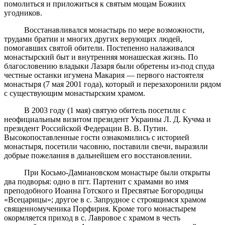
помолиться и приложиться к святым мощам Божиих
угодников.
Восстанавливался монастырь по мере возможности,
трудами братии и многих других верующих людей,
помогавших святой обители. Постепенно налаживался
монастырский быт и внутренняя монашеская жизнь. По
благословению владыки Лазаря были обретены из-под спуда
честные останки игумена Макария — первого настоятеля
монастыря (7 мая 2001 года), который и перезахоронили рядом
с существующим монастырским храмом.
В 2003 году (1 мая) святую обитель посетили с
неофициальным визитом президент Украины Л. Д. Кучма и
президент Российской Федерации В. В. Путин.
Высокопоставленные гости ознакомились с историей
монастыря, посетили часовню, поставили свечи, выразили
добрые пожелания в дальнейшем его восстановлении.
При Косьмо-Дамиановском монастыре были открыты
два подворья: одно в пгт. Партенит с храмами во имя
преподобного Иоанна Готского и Пресвятые Богородицы
«Всецарицы»; другое в с. Запрудное с строящимся храмом
священномученика Порфирия. Кроме того монастырем
окормляется приход в с. Лавровое с храмом в честь