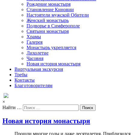
Рождение монастыря
Становление Киновии
Настоятели мужской Обители
Женский монастырь
Подворье в Симферополе
Святыни монастыря
Храмы
Галерея
Монастырь укрепляется
Лихолетие
Часовня
Новая история монастыря
Виртуальная экскурсия
Требы
Контакты
Благотоворителям
×
Найти …
Новая история монастыря
Прошли многие годы и даже десятилетия. Приблизился