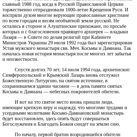
славный 1988 год, когда в Русской Православной Церкви
торжественно отпраздновали 1000-летие Крещения Руси. И
воспряли духом многие верующие православные христиане
по всем городам и весям необъятной земли русской. Не
остались в стороне и Алуштинские прихожане, по просьбе
которых и с благословения правящего архиерея — владыки
Лазаря — в Совете по делам религий при Кабинете
Министров Украины 29 июля 1992 года был зарегистрирован
Устав мужского монастыря свв. Мчч. Косьмы и Дамиана. Так
началась новая история монастыря после многих лет забытья
и неизвестности.
Спустя долгих 70 лет, 14 июля 1994 года, архиепископ
Симферопольский и Крымский Лазарь вновь отслужил
Божественную Литургию, на святом источнике, в
сохранившемся здании часовни — в день памяти святых
Косьмы и Дамиана — небесных покровителей обители.
И вот на это святое место вновь пришли люди,
имеющие крепкую веру и надежду, что многими трудами и
усердными молитвами Косьмо-Дамиановский монастырь
будет восстановлен, здесь опять будут совершаться
Богослужения и Благодать Божия снидет на землю сию.
По началу, первой братии возродившейся обители