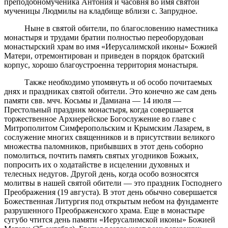
преподобномученика Антония и часовня во имя святой
мученицы Людмилы на кладбище вблизи с. Запрудное.
Ныне в святой обители, по благословению наместника
монастыря и трудами братии полностью переоборудован
монастырский храм во имя «Иерусалимской иконы» Божией
Матери, отремонтирован и приведен в порядок братский
корпус, хорошо благоустроенна территория монастыря.
Также необходимо упомянуть и об особо почитаемых
днях и праздниках святой обители. Это конечно же сам день
памяти свв. мчч. Косьмы и Дамиана — 14 июля —
Престольный праздник монастыря, когда совершается
торжественное Архиерейское Богослужение во главе с
Митрополитом Симферопольским и Крымским Лазарем, в
сослужение многих священников и в присутствии великого
множества паломников, прибывших в этот день соборно
помолиться, почтить память святых угодников Божьих,
попросить их о ходатайстве в исцелении духовных и
телесных недугов. Другой день, когда особо возносятся
молитвы в нашей святой обители — это праздник Господнего
Преображения (19 августа). В этот день обычно совершается
Божественная Литургия под открытым небом на фундаменте
разрушенного Преображенского храма. Еще в монастыре
сугубо чтится день памяти «Иерусалимской иконы» Божией