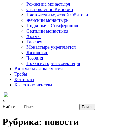
Рождение монастыря
Становление Киновии
Настоятели мужской Обители
Женский монастырь
Подворье в Симферополе
Святыни монастыря
Храмы
Галерея
Монастырь укрепляется
Лихолетие
Часовня
Новая история монастыря
Виртуальная экскурсия
Требы
Контакты
Благотоворителям
×
Найти …
Рубрика: новости