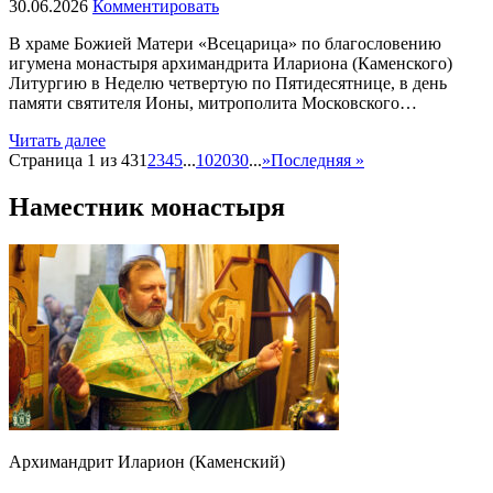
30.06.2026
Комментировать
В храме Божией Матери «Всецарица» по благословению
игумена монастыря архимандрита Илариона (Каменского)
Литургию в Неделю четвертую по Пятидесятнице, в день
памяти святителя Ионы, митрополита Московского…
Читать далее
Страница 1 из 43
1
2
3
4
5
...
10
20
30
...
»
Последняя »
Наместник монастыря
Архимандрит Иларион (Каменский)