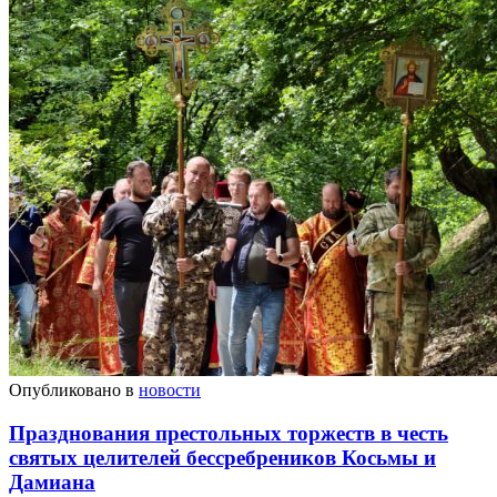
Опубликовано в
новости
Празднования престольных торжеств в честь
святых целителей бессребреников Косьмы и
Дамиана