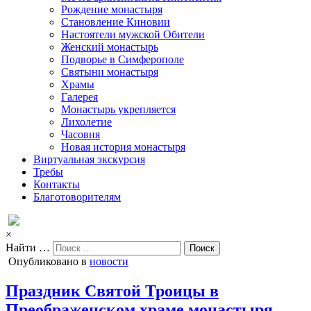
Рождение монастыря
Становление Киновии
Настоятели мужской Обители
Женский монастырь
Подворье в Симферополе
Святыни монастыря
Храмы
Галерея
Монастырь укрепляется
Лихолетие
Часовня
Новая история монастыря
Виртуальная экскурсия
Требы
Контакты
Благотоворителям
×
Найти …
Опубликовано в
новости
Праздник Святой Троицы в
Преображенском храме монастыря