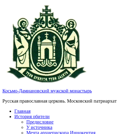
Косьмо-Дамиановский мужской монастырь
Русская православная церковь. Московский патриархат
Главная
История обители
Предисловие
У источника
Мечта архиепископа Иннокентия