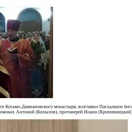
умен Косьмо-Дамиановского монастыря, возглавил Пасхальное б
омонах Антоний (Копылов), протоиерей Иоанн (Кропивницкий)