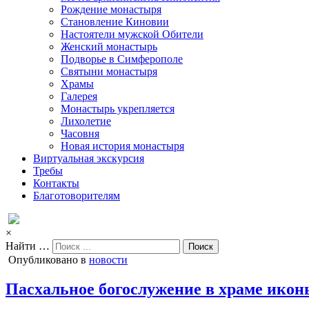
Рождение монастыря
Становление Киновии
Настоятели мужской Обители
Женский монастырь
Подворье в Симферополе
Святыни монастыря
Храмы
Галерея
Монастырь укрепляется
Лихолетие
Часовня
Новая история монастыря
Виртуальная экскурсия
Требы
Контакты
Благотоворителям
×
Найти …
Опубликовано в
новости
Пасхальное богослужение в храме ико