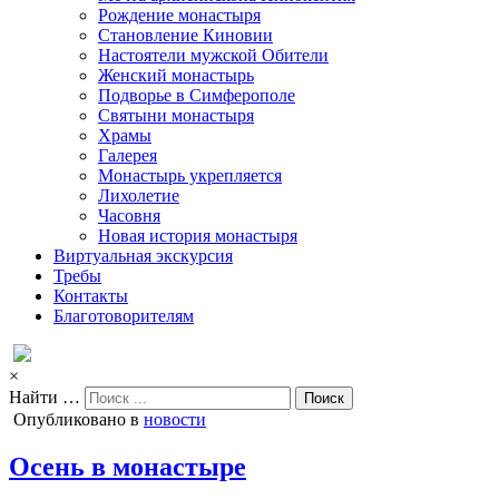
Рождение монастыря
Становление Киновии
Настоятели мужской Обители
Женский монастырь
Подворье в Симферополе
Святыни монастыря
Храмы
Галерея
Монастырь укрепляется
Лихолетие
Часовня
Новая история монастыря
Виртуальная экскурсия
Требы
Контакты
Благотоворителям
×
Найти …
Опубликовано в
новости
Осень в монастыре