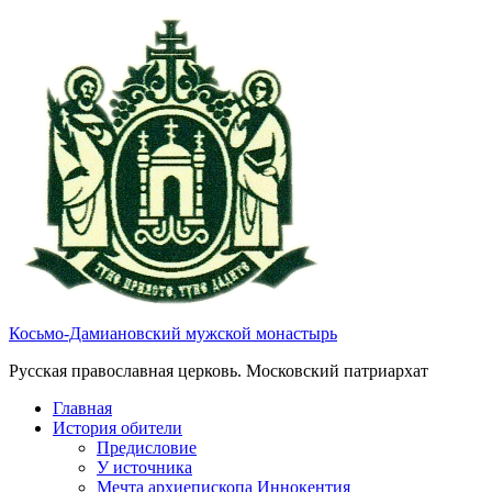
Косьмо-Дамиановский мужской монастырь
Русская православная церковь. Московский патриархат
Главная
История обители
Предисловие
У источника
Мечта архиепископа Иннокентия