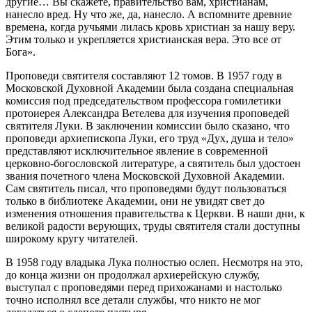
другие… Вы скажете, правительство вам, христианам,
нанесло вред. Ну что же, да, нанесло. А вспомните древние
времена, когда ручьями лилась кровь христиан за нашу веру.
Этим только и укрепляется христианская вера. Это все от
Бога».
Проповеди святителя составляют 12 томов. В 1957 году в
Московской Духовной Академии была создана специальная
комиссия под председательством профессора гомилетики
протоиерея Александра Ветелева для изучения проповедей
святителя Луки. В заключении комиссии было сказано, что
проповеди архиепископа Луки, его труд «Дух, душа и тело»
представляют исключительное явление в современной
церковно-богословской литературе, а святитель был удостоен
звания почетного члена Московской Духовной Академии.
Сам святитель писал, что проповедями будут пользоваться
только в библиотеке Академии, они не увидят свет до
изменения отношения правительства к Церкви. В наши дни, к
великой радости верующих, труды святителя стали доступны
широкому кругу читателей.
В 1958 году владыка Лука полностью ослеп. Несмотря на это,
до конца жизни он продолжал архиерейскую службу,
выступал с проповедями перед прихожанами и настолько
точно исполнял все детали службы, что никто не мог