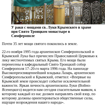
У раки с мощами св. Луки Крымского в храме
при Свято Троицком монастыре в
Симферополе
Почти 35 лет мощи святого покоились в земле.
22-го ноября 1995 года архиепископ Симферопольский и
Крымский Лука был причислен Православной Церковью к
лику местночтимых святых Крыма. Его мощи были
перенесены в кафедральный Свято-Троицкий собор
Симферополя 17–20-го марта 1996 года. На панихиде
Высокопреосвященнейший владыка Лазарь, архиепископ
Симферопольский и Крымский, отметил: «Впервые на
Крымской земле происходит событие исключительной
важности. Яркая личность архиепископа Луки (Войно-
Ясенецкого) видится нам сегодня спасительным маяком, к
которому каждый из нас должен направлять свой взор, по
которому должны ориентироваться общественные силы,
ищущие возрождения нашего народа».