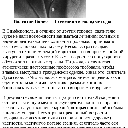
Валентин Войно — Ясенецкий в молодые годы
В
Симферополе, в отличие от других городов, святителю
Луке не дали возможности заниматься лечением больных и
научной деятельностью, хотя он и продолжал принимать
безвозмездно больных на дому. Несколько раз владыка
выступал с чтением лекций и докладов по вопросам гнойной
хирургии в разных местах Крыма, но рост его популярности
обеспокоил партийные органы. На докладах святителя
атеистически настроенные профессора требовали, чтобы
владыка выступал в гражданской одежде. Узнав это, святитель
Лука сказал: «Что им далась моя ряса, не все ли равно, как я
одет и что на мне, я же не читаю врачам лекции по
богословским наукам, а только по вопросам хирургии».
В результате сложившейся ситуации святитель Лука решил
оставить активную медицинскую деятельность и направить
все силы на управление епархией, которая после войны была
в полном упадке. Несмотря на преклонный возраст и
подорванное десятилетиями ссылок и тюрем здоровье (в
частности, частичную потерю зрения), святитель часто сам