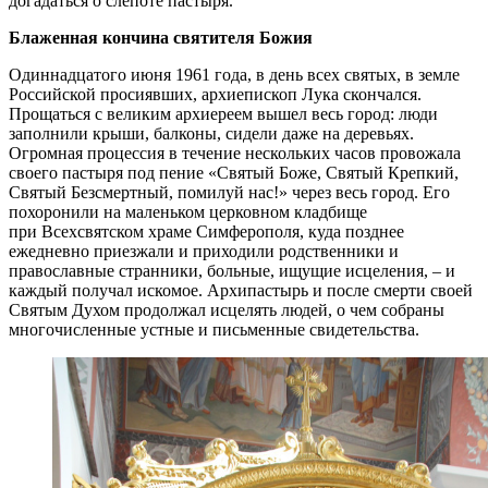
догадаться о слепоте пастыря.
Блаженная кончина святителя Божия
Одиннадцатого июня 1961 года, в день всех святых, в земле
Российской просиявших, архиепископ Лука скончался.
Прощаться с великим архиереем вышел весь город: люди
заполнили крыши, балконы, сидели даже на деревьях.
Огромная процессия в течение нескольких часов провожала
своего пастыря под пение «Святый Боже, Святый Крепкий,
Святый Безсмертный, помилуй нас!» через весь город. Его
похоронили на маленьком церковном кладбище
при Всехсвятском храме Симферополя, куда позднее
ежедневно приезжали и приходили родственники и
православные странники, больные, ищущие исцеления, – и
каждый получал искомое. Архипастырь и после смерти своей
Святым Духом продолжал исцелять людей, о чем собраны
многочисленные устные и письменные свидетельства.