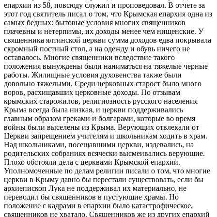
епархии из 58, повсюду служил и проповедовал. В отчете за
этот год святитель писал о том, что Крымская епархия одна из
самых бедных: бытовые условия многих священников
плачевны и нетерпимы, их доходы менее чем нищенские. У
священника ялтинской церкви сумма доходов едва покрывала
скромный постный стол, а на одежду и обувь ничего не
оставалось. Многие священники вследствие такого
положения вынуждены были наниматься на тяжелые черные
работы. Жилищные условия духовенства также были
довольно тяжелыми. Среди церковных старост было много
воров, расхищавших церковные доходы. По отзывам
крымских старожилов, религиозность русского населения
Крыма всегда была низкая, и церкви поддерживались
главным образом греками и болгарами, которые во время
войны были выселены из Крыма. Верующих отвлекали от
Церкви запрещением учителям и школьникам ходить в храм.
Над школьниками, посещавшими церкви, издевались, на
родительских собраниях всячески высмеивались верующие.
Плохо обстояли дела с церквами Крымской епархии.
Уполномоченные по делам религии писали о том, что многие
церкви в Крыму давно бы перестали существовать, если бы
архиепископ Лука не поддерживал их материально, не
переводил бы священников в пустующие храмы. Но
положение с кадрами в епархии было катастрофическое,
священников не хватало. Священников же из других епархий