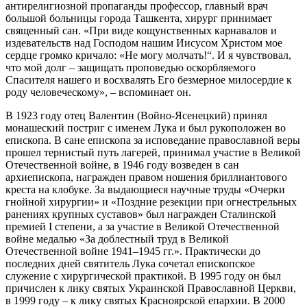
антирелигиозной пропаганды профессор, главный врач
большой больницы города Ташкента, хирург принимает
священный сан. «При виде кощунственных карнавалов и
издевательств над Господом нашим Иисусом Христом мое
сердце громко кричало: «Не могу молчать!“. И я чувствовал,
что мой долг – защищать проповедью оскорбляемого
Спасителя нашего и восхвалять Его безмерное милосердие к
роду человеческому», – вспоминает он.
В 1923 году отец Валентин (Войно-Ясенецкий) принял
монашеский постриг с именем Лука и был рукоположен во
епископа. В сане епископа за исповедание православной веры
прошел тернистый путь лагерей, принимал участие в Великой
Отечественной войне, в 1946 году возведен в сан
архиепископа, награжден правом ношения бриллиантового
креста на клобуке. За выдающиеся научные труды «Очерки
гнойной хирургии» и «Поздние резекции при огнестрельных
ранениях крупных суставов» был награжден Сталинской
премией I степени, а за участие в Великой Отечественной
войне медалью «За доблестный труд в Великой
Отечественной войне 1941–1945 гг.». Практически до
последних дней святитель Лука сочетал епископское
служение с хирургической практикой. В 1995 году он был
причислен к лику святых Украинской Православной Церкви,
в 1999 году – к лику святых Красноярской епархии. В 2000