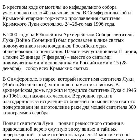
В
крестном ходе от могилы до кафедрального собора
участвовало около 40 тысяч человек. В Симферопольской и
Крымской епархии торжество прославления святителя
Крымского Луки состоялось 24–25-го мая 1996 года.
В 2000 году на Юбилейном Архиерейском Соборе святитель
Лука (Войно-Ясенецкий) был прославлен в лике святых
новомучеников и исповедников Российских для
общецерковного почитания. Память ему установлена 11 июня,
а также 25 января (7 февраля) – вместе со святыми
новомучениками и исповедниками Российскими и 15 (28
декабря) – собор всех Крымских святых.
В Симферополе, в парке, который носит имя святителя Луки
(Войно-Ясенецкого), установлен памятник святому. В
архиерейском доме, где жил и трудился святитель Лука с 1946
по 1961 год, находится часовня. Верующие греки в
благодарность за исцеление от болезней по молитвам святого
пожертвовали на изготовление раки для мощей святителя 300
килограммов серебра.
Подвиг святителя Луки – подвиг ревностного стояния в
православной вере в смутную эпоху явных и тайных
перерождений – ныне особенно актуален. И многие из нас