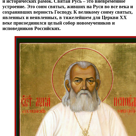
и исторических рамок. Святая Русь – это вневременное
устроение. Это сонм святых, живших на Руси во все века и
сохранявших верность Господу. К великому сонму святых,
явленных и неявленных, в тяжелейшем для Церкви XX
веке присоединился целый собор новомучеников и
исповедников Российских.