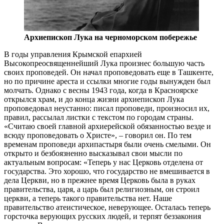
Архиепископ Лука на черноморском побережье
В
годы управления Крымской епархией
Высокопреосвященнейший Лука произнес большую часть
своих проповедей. Он начал проповедовать еще в Ташкенте,
но по причине ареста и ссылки многие годы вынужден был
молчать. Однако с весны 1943 года, когда в Красноярске
открылся храм, и до конца жизни архиепископ Лука
проповедовал неустанно: писал проповеди, произносил их,
правил, рассылал листки с текстом по городам страны.
«Считаю своей главной архиерейской обязанностью везде и
всюду проповедовать о Христе», – говорил он. По тем
временам проповеди архипастыря были очень смелыми. Он
открыто и безбоязненно высказывал свои мысли по
актуальным вопросам: «Теперь у нас Церковь отделена от
государства. Это хорошо, что государство не вмешивается в
дела Церкви, но в прежнее время Церковь была в руках
правительства, царя, а царь был религиозным, он строил
церкви, а теперь такого правительства нет. Наше
правительство атеистическое, неверующее. Осталась теперь
горсточка верующих русских людей, и терпят беззакония