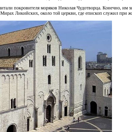
али покровителя моряков Николая Чудотворца. Конечно, им хот
 в Мирах Ликийских, около той церкви, где епископ служил при 