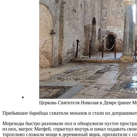
Церковь Святителя Николая в Демре (ранее 
Прибывшие барийцы схватили монахов и стали их допрашивать.
Мореходы быстро разломали пол и обнаружили пустое простран
из них, матрос Матфей, спрыгнул внутрь и начал подавать сво
торопливо сложили мощи в деревянный ящик, прихватили с соб