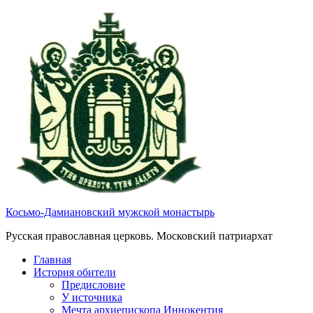
Косьмо-Дамиановский мужской монастырь
Русская православная церковь. Московский патриархат
Главная
История обители
Предисловие
У источника
Мечта архиепископа Иннокентия