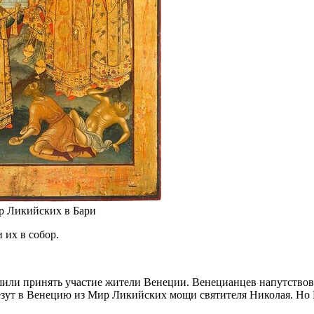
р Ликийских в Бари
 их в собор.
шили принять участие жители Венеции. Венецианцев напутствов
езут в Венецию из Мир Ликийских мощи святителя Николая. Но Ве