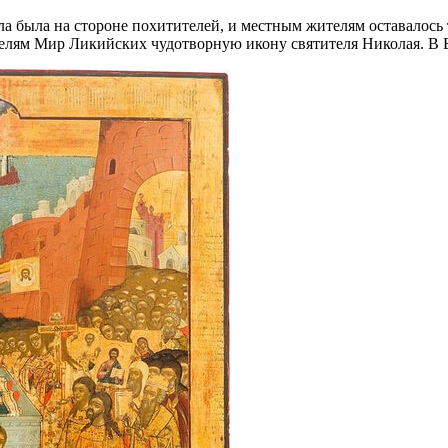
ла была на стороне похитителей, и местным жителям оставалось т
елям Мир Ликийских чудотворную икону святителя Николая. В Б