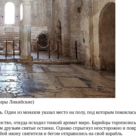
Миры Ликийские)
 Один из монахов указал место на полу, под которым покоилась
ство, откуда исходил тонкий аромат миро. Барийцы торопились,
им друзьям святые останки. Однако спрыгнул неосторожно и пов
ой икону святителя и бегом отправились на свой корабль.