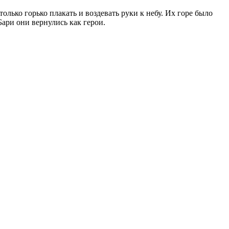
олько горько плакать и воздевать руки к небу. Их горе было
ари они вернулись как герои.