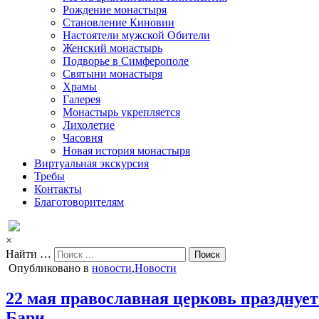
Рождение монастыря
Становление Киновии
Настоятели мужской Обители
Женский монастырь
Подворье в Симферополе
Святыни монастыря
Храмы
Галерея
Монастырь укрепляется
Лихолетие
Часовня
Новая история монастыря
Виртуальная экскурсия
Требы
Контакты
Благотоворителям
×
Найти …
Опубликовано в
новости
,
Новости
22 мая православная церковь празднуе
Бари.