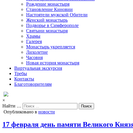
Рождение монастыря
Становление Киновии
Настоятели мужской Обители
Женский монастырь
Подворье в Симферополе
Святыни монастыря
Храмы
Галерея
Монастырь укрепляется
Лихолетие
Часовня
Новая история монастыря
Виртуальная экскурсия
Требы
Контакты
Благотоворителям
×
Найти …
Опубликовано в
новости
17 февраля день памяти Великого Княз