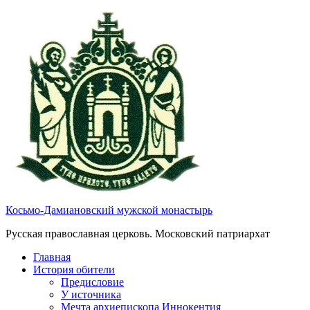
Косьмо-Дамиановский мужской монастырь
Русская православная церковь. Московский патриархат
Главная
История обители
Предисловие
У источника
Мечта архиепископа Иннокентия