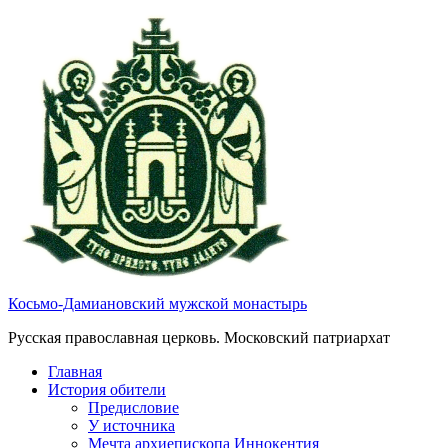
Косьмо-Дамиановский мужской монастырь
Русская православная церковь. Московский патриархат
Главная
История обители
Предисловие
У источника
Мечта архиепископа Иннокентия