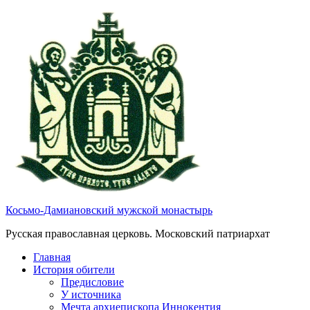
Косьмо-Дамиановский мужской монастырь
Русская православная церковь. Московский патриархат
Главная
История обители
Предисловие
У источника
Мечта архиепископа Иннокентия