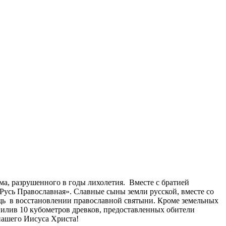
а, разрушенного в годы лихолетия. Вместе с братией
«Русь Православная».
Славные сыны земли русской, вместе со
щь в восстановлении православной святыни. Кроме земельных
пилив 10 кубометров древков, предоставленных обители
нашего Иисуса Христа!