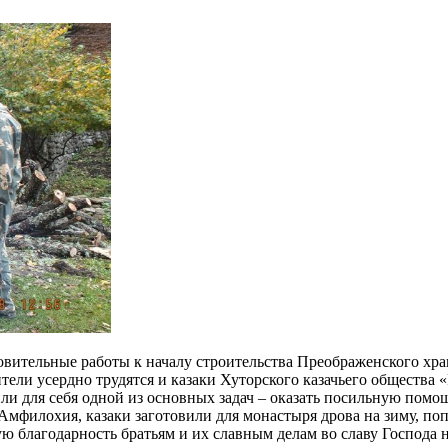
ительные работы к началу строительства Преображенского храм
ли усердно трудятся и казаки Хуторского казачьего общества 
и для себя одной из основных задач – оказать посильную помо
Амфилохия, казаки заготовили для монастыря дрова на зиму, по
 благодарность братьям и их славным делам во славу Господа 