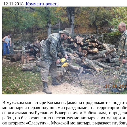
12.11.2018
Комментировать
В мужском монастыре Космы и Дамиана продолжаются подготов
монастыря и неравнодушными гражданами, на территории обите
своим атаманом Русланом Валерьевичем Набоковым, определил
работ, по благословению настоятеля монастыря архимандрита 
санаторием «Славутич». Мужской монастырь выражает глубокую