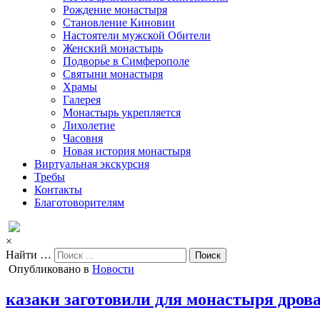
Рождение монастыря
Становление Киновии
Настоятели мужской Обители
Женский монастырь
Подворье в Симферополе
Святыни монастыря
Храмы
Галерея
Монастырь укрепляется
Лихолетие
Часовня
Новая история монастыря
Виртуальная экскурсия
Требы
Контакты
Благотоворителям
×
Найти …
Опубликовано в
Новости
казаки заготовили для монастыря дрова