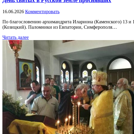
День святых в Русской земле просиявших
16.06.2026
Комментировать
По благословению архимандрита Илариона (Каменского) 13 и
(Козицкий). Паломники из Евпатории, Симферополя…
Читать далее