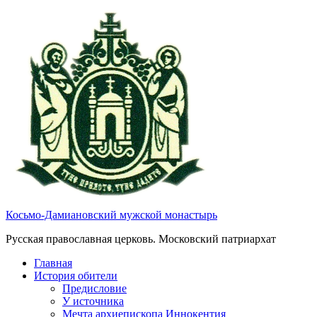
Косьмо-Дамиановский мужской монастырь
Русская православная церковь. Московский патриархат
Главная
История обители
Предисловие
У источника
Мечта архиепископа Иннокентия