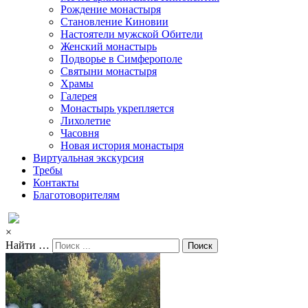
Рождение монастыря
Становление Киновии
Настоятели мужской Обители
Женский монастырь
Подворье в Симферополе
Святыни монастыря
Храмы
Галерея
Монастырь укрепляется
Лихолетие
Часовня
Новая история монастыря
Виртуальная экскурсия
Требы
Контакты
Благотоворителям
×
Найти …