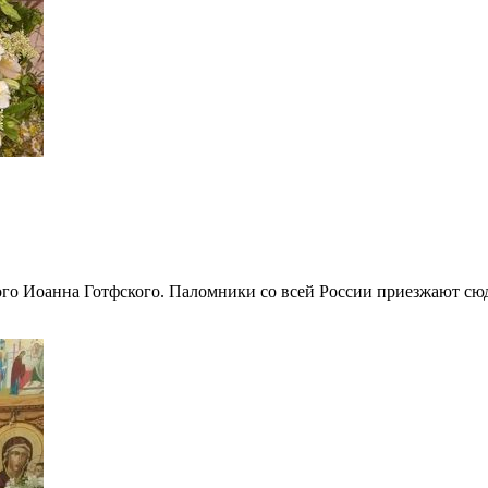
того Иоанна Готфского. Паломники со всей России приезжают сю