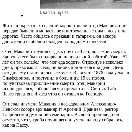
Жители окрестных селений хорошо знали отца Макария, они
нередко бывали в монастыре и встречались с ним в лесу и на
дорогах. Часто общаясь с греками и татарами, он вско­ре
достаточно свободно овладел их родными языками.
Отец Макарий трудился здесь почти 20 лет, до самой смерти.
Здоровье его было подорвано непосильной работой. Уже в 57
лет он так ослабел, что мог еда ходить. Отдохнув несколько
дней, превозмогая себя, он вновь принимался за дело. День
ото дня ему становилось все хуже. В августе 1876 года уехал в
Симферополь и поступил в больницу. 15 сентября,
почувствовав приближение смерти, отец Макарий
исповедовался, соборовался и причастился Святых Тайн.
Через три дня в 4 часа утра он отошел ко Господу.
Отпевал игумена Макария в кафедральном Александро-
Невском соборе архимандрит Арсений (Брянцев), ректор
Таврической духовной семинарии. В своей проповеди он
отметил, что у гроба почив­шего игумена народу собралось,
как на Пасху.