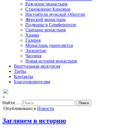
Рождение монастыря
Становление Киновии
Настоятели мужской Обители
Женский монастырь
Подворье в Симферополе
Святыни монастыря
Храмы
Галерея
Монастырь укрепляется
Лихолетие
Часовня
Новая история монастыря
Виртуальная экскурсия
Требы
Контакты
Благотоворителям
×
Найти …
Опубликовано в
Новости
Заглянем в историю