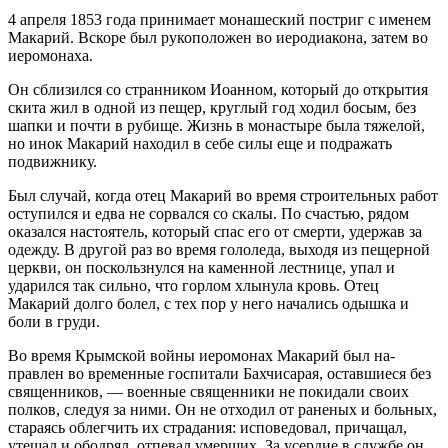
4 апреля 1853 года принимает мо­нашеский постриг с именем
Макарий. Вскоре был рукоположен во иеродиакона, затем во
иеромонаха.
Он сблизился со странником Иоанном, который до от­крытия
скита жил в одной из пещер, круглый год ходил босым, без
шапки и почти в рубище. Жизнь в монастыре была тяжелой,
но инок Макарий находил в себе силы еще и подражать
подвижнику.
Был случай, когда отец Макарий во время строительных работ
оступился и едва не сорвался со скалы. По счастью, рядом
оказался настоятель, который спас его от смерти, удержав за
одежду. В другой раз во время гололеда, выходя из пещерной
церкви, он поскользнулся на каменной лестни­це, упал и
ударился так сильно, что горлом хлынула кровь. Отец
Макарий долго болел, с тех пор у него начались одыш­ка и
боли в груди.
Во время Крымской войны иеромонах Макарий был на­
правлен во временные госпитали Бахчисарая, оставшие­ся без
священников, — военные священники не покидали своих
полков, следуя за ними. Он не отходил от раненых и больных,
стараясь облегчить их страдания: исповедовал, причащал,
утешал и ободрял, отпевал умерших. За усердие в службе он