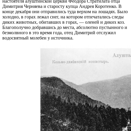
настоятеля алуштинской церкви Феодора Стратилата отца
Димитрия Черняева и старосту купца Андрея Коротенко. В
конце декабря они отправились туда верхом на лошадях. Было
холодно, в горах лежал снег, на котором отпечатались следы
диких животных, обитавших в горах, — оленей и диких коз.
Благополучно добравшись до места, абсолютно пустынного и
безмолвного в это вре­мя года, отец Димитрий отслужил
водосвятный молебен у источника.