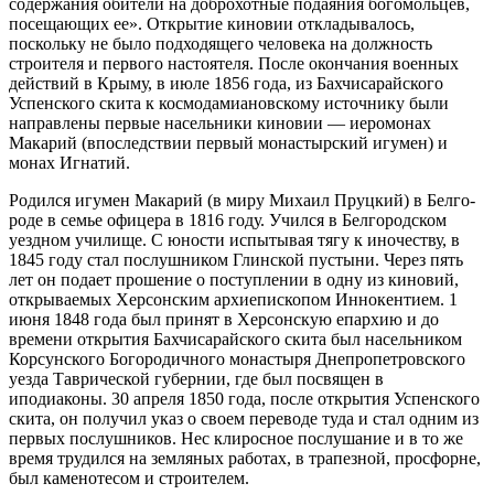
содержания обители на доброхотные подаяния богомоль­цев,
посещающих ее». Открытие киновии откладывалось,
поскольку не было подходящего человека на должность
строителя и первого настоятеля. После окончания военных
действий в Крыму, в июле 1856 года, из Бахчисарайского
Успенского скита к космодамиановскому источнику были
направлены первые насельники киновии — иеромонах
Макарий (впоследствии первый монастырский игумен) и
монах Игнатий.
Родился игумен Макарий (в миру Михаил Пруцкий) в Белго­
роде в семье офицера в 1816 году. Учился в Белгородском
уездном училище. С юности испытывая тягу к иночеству, в
1845 году стал послушником Глинской пустыни. Через пять
лет он подает про­шение о поступлении в одну из киновий,
открываемых Херсон­ским архиепископом Иннокентием. 1
июня 1848 года был принят в Херсонскую епархию и до
времени открытия Бахчисарайского скита был насельником
Корсунского Богородичного монастыря Днепропетровского
уезда Таврической губернии, где был посвя­щен в
иподиаконы. 30 апреля 1850 года, после открытия Успен­ского
скита, он получил указ о своем переводе туда и стал одним из
первых послушников. Нес клиросное послушание и в то же
время трудился на земляных работах, в трапезной, просфорне,
был каменотесом и строителем.