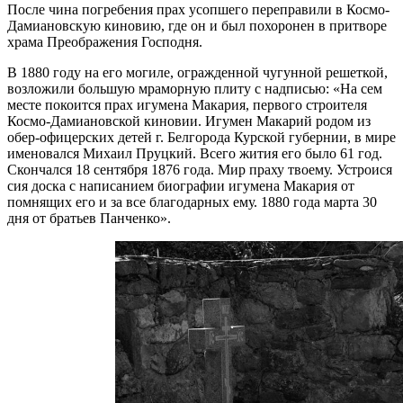
После чина погребения прах усопшего переправили в Космо-
Дамиановскую киновию, где он и был похоронен в притворе
храма Преображения Господня.
В 1880 году на его могиле, огражденной чугунной решет­кой,
возложили большую мраморную плиту с надписью: «На сем
месте покоится прах игумена Макария, первого строителя
Космо-Дамиановской киновии. Игумен Макарий родом из
обер-офицерских детей г. Белгорода Курской губернии, в мире
именовался Михаил Пруцкий. Всего жития его было 61 год.
Скончался 18 сентября 1876 года. Мир праху твоему. Устроися
сия доска с написанием биографии игумена Макария от
помнящих его и за все благодарных ему. 1880 года марта 30
дня от братьев Панченко».