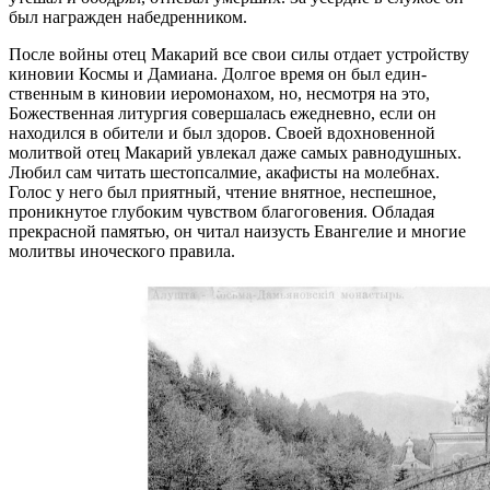
был награжден набедренником.
После войны отец Макарий все свои силы отдает устрой­ству
киновии Космы и Дамиана. Долгое время он был един­
ственным в киновии иеромонахом, но, несмотря на это,
Божественная литургия совершалась ежедневно, если он
находился в обители и был здоров. Своей вдохновенной
молитвой отец Макарий увлекал даже самых равнодушных.
Любил сам читать шестопсалмие, акафисты на молебнах.
Голос у него был приятный, чтение внятное, неспешное,
проникнутое глубоким чувством благоговения. Обладая
прекрасной памятью, он читал наизусть Евангелие и многие
молитвы иноческого правила.