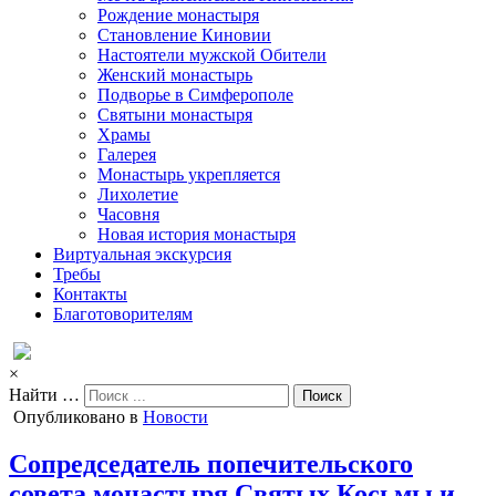
Рождение монастыря
Становление Киновии
Настоятели мужской Обители
Женский монастырь
Подворье в Симферополе
Святыни монастыря
Храмы
Галерея
Монастырь укрепляется
Лихолетие
Часовня
Новая история монастыря
Виртуальная экскурсия
Требы
Контакты
Благотоворителям
×
Найти …
Опубликовано в
Новости
Сопредседатель попечительского
совета монастыря Святых Косьмы и