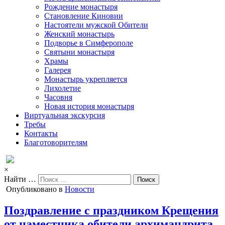
Рождение монастыря
Становление Киновии
Настоятели мужской Обители
Женский монастырь
Подворье в Симферополе
Святыни монастыря
Храмы
Галерея
Монастырь укрепляется
Лихолетие
Часовня
Новая история монастыря
Виртуальная экскурсия
Требы
Контакты
Благотоворителям
×
Найти …
Опубликовано в
Новости
Поздравление с праздником Крещения
от наместника обители архимандрита