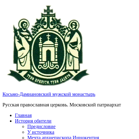
Косьмо-Дамиановский мужской монастырь
Русская православная церковь. Московский патриархат
Главная
История обители
Предисловие
У источника
Мечта архиепископа Иннокентия