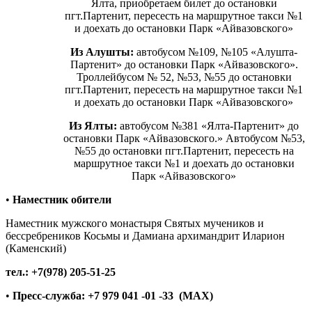
Ялта, приобретаем билет до остановки
пгт.Партенит, пересесть на маршрутное такси №1
и доехать до остановки Парк «Айвазовского»
Из Алушты:
автобусом №109, №105 «Алушта-
Партенит» до остановки Парк «Айвазовского».
Троллейбусом № 52, №53, №55 до остановки
пгт.Партенит, пересесть на маршрутное такси №1
и доехать до остановки Парк «Айвазовского»
Из Ялты:
автобусом №381 «Ялта-Партенит» до
остановки Парк «Айвазовского.» Автобусом №53,
№55 до остановки пгт.Партенит, пересесть на
маршрутное такси №1 и доехать до остановки
Парк «Айвазовского»
•
Наместник обители
Наместник мужского монастыря Святых мучеников и
бессребреников Косьмы и Дамиана архимандрит Иларион
(Каменский)
тел.: +7(978) 205-51-25
•
Пресс-служба: +7 979 041 -01 -33
(МАX)