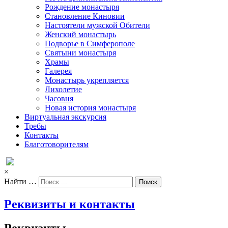
Рождение монастыря
Становление Киновии
Настоятели мужской Обители
Женский монастырь
Подворье в Симферополе
Святыни монастыря
Храмы
Галерея
Монастырь укрепляется
Лихолетие
Часовня
Новая история монастыря
Виртуальная экскурсия
Требы
Контакты
Благотоворителям
×
Найти …
Реквизиты и контакты
Реквизиты